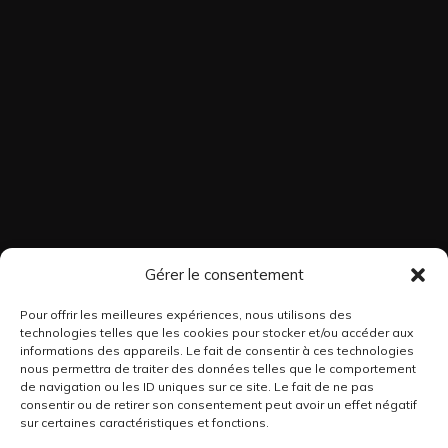
Gérer le consentement
Pour offrir les meilleures expériences, nous utilisons des
technologies telles que les cookies pour stocker et/ou accéder aux
informations des appareils. Le fait de consentir à ces technologies
nous permettra de traiter des données telles que le comportement
de navigation ou les ID uniques sur ce site. Le fait de ne pas
consentir ou de retirer son consentement peut avoir un effet négatif
sur certaines caractéristiques et fonctions.