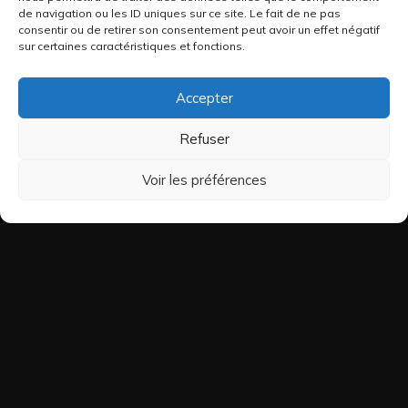
de navigation ou les ID uniques sur ce site. Le fait de ne pas
consentir ou de retirer son consentement peut avoir un effet négatif
sur certaines caractéristiques et fonctions.
Accepter
Refuser
Voir les préférences
Nous joindre