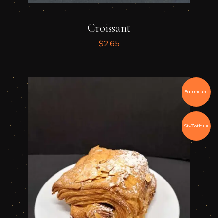
Croissant
$
2.65
Fairmount
St-Zotique